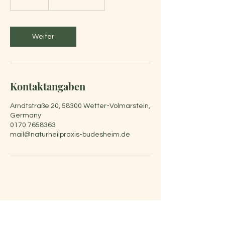
0
M
i
n
Weiter
.
Kontaktangaben
Arndtstraße 20, 58300 Wetter-Volmarstein,
Germany
0170 7658363
mail@naturheilpraxis-budesheim.de
Telefon/
WhatsApp
: 0170 /
7658363