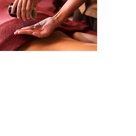
Telefon/
WhatsApp
: 0170 /
7658363
mail@naturheilpraxis-budesheim.de
Impressum